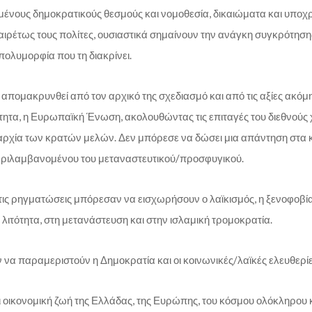
μένους δημοκρατικούς θεσμούς και νομοθεσία, δικαιώματα και υποχ
αιρέτως τους πολίτες, ουσιαστικά σημαίνουν την ανάγκη συγκρότησης
πολυμορφία που τη διακρίνει.
 απομακρυνθεί από τον αρχικό της σχεδιασμό και από τις αξίες ακόμη
τητα, η Ευρωπαϊκή Ένωση, ακολουθώντας τις επιταγές του διεθνούς
αρχία των κρατών μελών. Δεν μπόρεσε να δώσει μια απάντηση στα 
εριλαμβανομένου του μεταναστευτικού/προσφυγικού.
ις ρηγματώσεις μπόρεσαν να εισχωρήσουν ο λαϊκισμός, η ξενοφοβία,
 λιτότητα, στη μετανάστευση και στην ισλαμική τρομοκρατία.
 να παραμεριστούν η Δημοκρατία και οι κοινωνικές/λαϊκές ελευθερίε
αι οικονομική ζωή της Ελλάδας, της Ευρώπης, του κόσμου ολόκληρου 