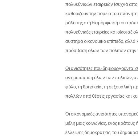
πολυεθνικών εταιρειών (συχνά αποκ
καθορίζουν την πορεία του πλανήτη κ
ρόλο της στη διαμόρφωση του τρόπου 
πολυεθνικές εταιρείες και οίκοι αξι
αυστηρά οικονομικό επίπεδο, αλλά κ
πρόσβαση όλων των πολιτών στην τρο
Οι ανισότητες που δημιουργούνται 
αντιμετώπιση όλων των πολιτών, ανεξ
φύλο, τη θρησκεία, τη σεξουαλική π
πολλών από θέσεις εργασίας και κυ
Οι οικονομικές ανισότητες υπονομεύο
μέλη μιας κοινωνίας, ενός κράτους ή
έλλειψης δημοκρατίας, του δημοκρα