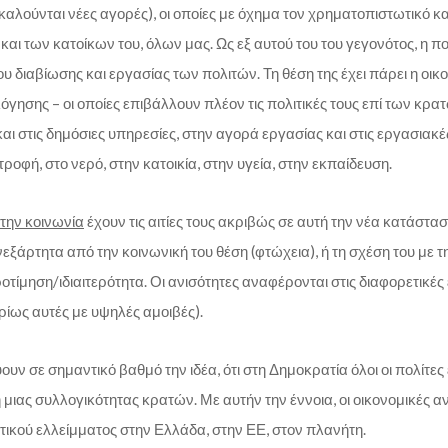
αλούνται νέες αγορές), οι οποίες με όχημα τον χρηματοπιστωτικό κα
αι των κατοίκων του, όλων μας. Ως εξ αυτού του του γεγονότος, η πολ
διαβίωσης και εργασίας των πολιτών. Τη θέση της έχει πάρει η οικον
ολόγησης – οι οποίες επιβάλλουν πλέον τις πολιτικές τους επί των κρα
αι στις δημόσιες υπηρεσίες, στην αγορά εργασίας και στις εργασιακ
φή, στο νερό, στην κατοικία, στην υγεία, στην εκπαίδευση.
στην κοινωνία
έχουν τις αιτίες τους ακριβώς σε αυτή την νέα κατάστασ
άρτητα από την κοινωνική του θέση (φτώχεια), ή τη σχέση του με την
ροτίμηση/ιδιαιτερότητα. Οι ανισότητες αναφέρονται στις διαφορετικές
ρίως αυτές με υψηλές αμοιβές).
υν σε σημαντικό βαθμό την ιδέα, ότι στη Δημοκρατία όλοι οι πολίτες 
 μιας συλλογικότητας κρατών. Με αυτήν την έννοια, οι οικονομικές α
τικού ελλείμματος στην Ελλάδα, στην ΕΕ, στον πλανήτη.