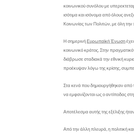
κοινωνικού συνόλου με υπερεκτετα
ισότιμα και ισόνομα από όλους ανεξ
Κοινωνίας των Πολιτών, με όλη την 
Η σημερινή
Ευρωπαϊκή Ένωση
έχει
κοινωνικό κράτος. Στην πραγματικό
διάβρωσε σταδιακά την εθνική κυρι
προέκυψαν λόγω της κρίσης, συμπ
Στα κενά που δημιουργήθηκαν από τ
να εμφανίζονται ως ο αντίποδας στη
Αποτέλεσμα αυτής της εξέλιξης ήταν
Από την άλλη πλευρά, η πολιτική κ