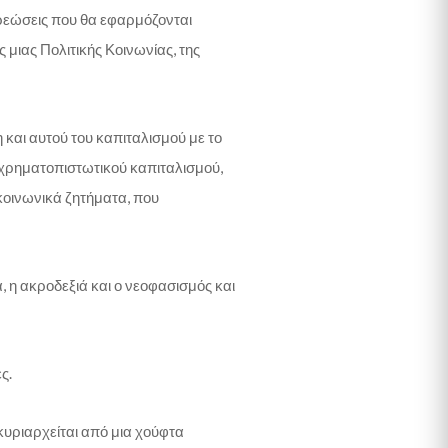
ρεώσεις που θα εφαρμόζονται
 μιας Πολιτικής Κοινωνίας, της
 και αυτού του καπιταλισμού με το
 χρηματοπιστωτικού καπιταλισμού,
κοινωνικά ζητήματα, που
 η ακροδεξιά και ο νεοφασισμός και
ς.
κυριαρχείται από μια χούφτα