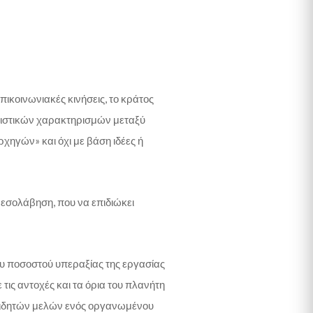
επικοινωνιακές κινήσεις, το κράτος
βριστικών χαρακτηρισμών μεταξύ
χηγών» και όχι με βάση ιδέες ή
αμεσολάβηση, που να επιδιώκει
ου ποσοστού υπεραξίας της εργασίας
ις αντοχές και τα όρια του πλανήτη
υνειδητών μελών ενός οργανωμένου