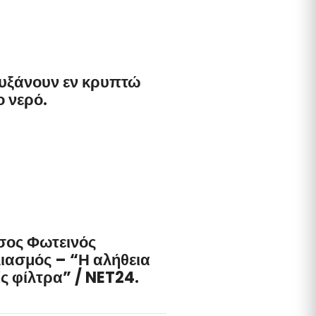
υξάνουν εν κρυπτώ
ο νερό.
ος Φωτεινός
ιασμός – “Η αλήθεια
ς φίλτρα” / NET24.