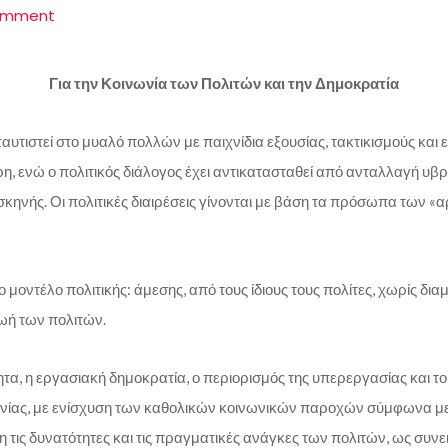
omment
Για την Κοινωνία των Πολιτών και την Δημοκρατία
 ταυτιστεί στο μυαλό πολλών με παιχνίδια εξουσίας, τακτικισμούς και 
ρη, ενώ ο πολιτικός διάλογος έχει αντικατασταθεί από ανταλλαγή υ
ηνής. Οι πολιτικές διαιρέσεις γίνονται με βάση τα πρόσωπα των «αρ
 μοντέλο πολιτικής: άμεσης, από τους ίδιους τους πολίτες, χωρίς δι
ωή των πολιτών.
ητα, η εργασιακή δημοκρατία, ο περιορισμός της υπερεργασίας και τ
νίας, με ενίσχυση των καθολικών κοινωνικών παροχών σύμφωνα με τ
η τις δυνατότητες και τις πραγματικές ανάγκες των πολιτών, ως σ