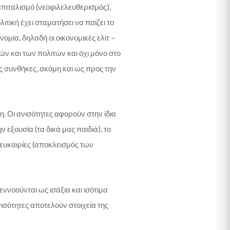
πιταλισμό (νεοφιλελευθερισμός),
ιτική έχει σταματήσει να παίζει το
ομία, δηλαδή οι οικονομικές ελίτ –
τών και των πολιτών και όχι μόνο στο
ές συνθήκες, ακόμη και ως προς την
η. Οι ανισότητες αφορούν στην ίδια
 εξουσία (τα δικά μας παιδιά), το
 ευκαιρίες (αποκλεισμός των
εννοούνται ως ισάξια και ισότιμα
νισότητες αποτελούν στοιχεία της