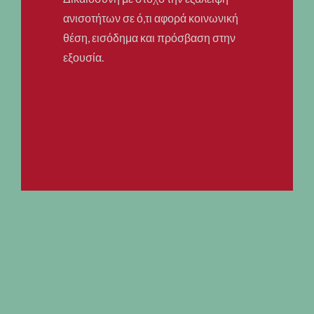
ανισοτήτων σε ό,τι αφορά κοινωνική
θέση, εισόδημα και πρόσβαση στην
εξουσία.