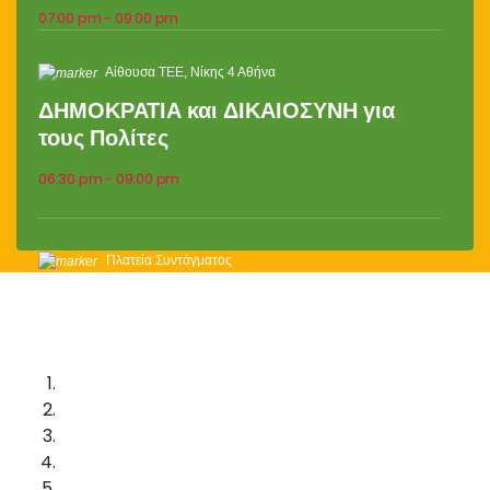
07:00 pm - 09:00 pm
Αίθουσα ΤΕΕ, Νίκης 4 Αθήνα
ΔΗΜΟΚΡΑΤΙΑ και ΔΙΚΑΙΟΣΥΝΗ για
τους Πολίτες
06:30 pm - 09:00 pm
Πλατεία Συντάγματος
Στις 28/2, ο “όχλος” θα βρίσκεται στον
“βούρκο” της πλατείας Συντάγματος.
11:00 am - 02:00 pm
ταράτσα Βασιλικού Θεάτρου, Λεωφόρος 30ης
Οκτωβρίου 2, Θεσσαλονίκη