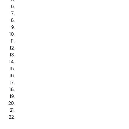
Τις αγορεύειν βούλεται;
07:00 pm - 09:00 pm
Ευρωεκλογές. Η επόμενη ημέρα.
06:00 pm - 08:00 pm
Η Δημοκρατία έχει και Δικαιώματα
(video)
07:00 pm - 09:00 pm