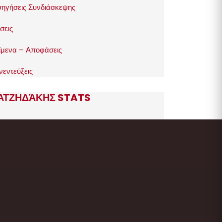
σηγήσεις Συνδιάσκεψης
σεις
ίμενα – Αποφάσεις
νεντεύξεις
ΑΤΖΗΔΆΚΗΣ STATS