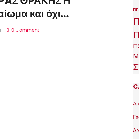
ΕΡAΣ ΘΡΑΚΗΣ Η
ίωμα και όχι...
ΠΕ
Π
0 Comment
Π
Π
Μ
Σ
C
Αρ
Γρ
Δρ