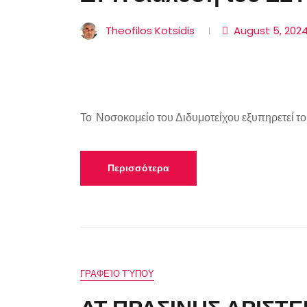
Theofilos Kotsidis
August 5, 202
Το Νοσοκομείο του Διδυμοτείχου εξυπηρετεί του
Περισσότερα
ΓΡΑΦΕΊΟ ΤΎΠΟΥ