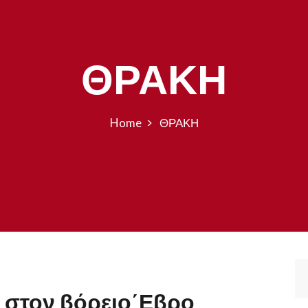
ΘΡΑΚΗ
Home
ΘΡΑΚΗ
Υ στον βόρειο΄Εβρο