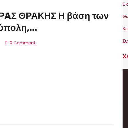
Ει
ΡAΣ ΘΡΑΚΗΣ Η βάση των
Θέ
πολη,...
Κε
Συ
0 Comment
Χ