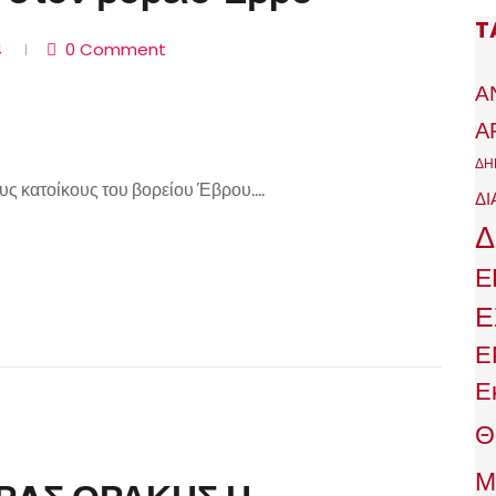
T
4
0 Comment
Α
Α
ΔΗ
ς κατοίκους του βορείου Έβρου....
ΔΙ
Δ
Ε
Ε
Ε
Ε
Θ
Μ