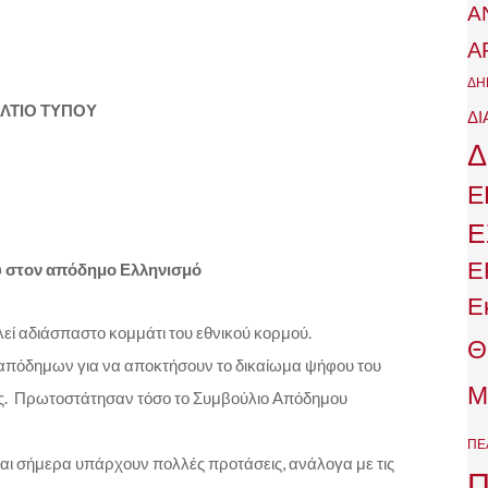
Α
Α
ΔΗ
ΛΤΙΟ ΤΥΠΟΥ
ΔΙ
Δ
Ε
Ε
Ε
 στον απόδημο Ελληνισμό
Ε
εί αδιάσπαστο κομμάτι του εθνικού κορμού.
Θ
απόδημων για να αποκτήσουν το δικαίωμα ψήφου του
Μ
υς. Πρωτοστάτησαν τόσο το Συμβούλιο Απόδημου
ΠΕ
αι σήμερα υπάρχουν πολλές προτάσεις, ανάλογα με τις
Π