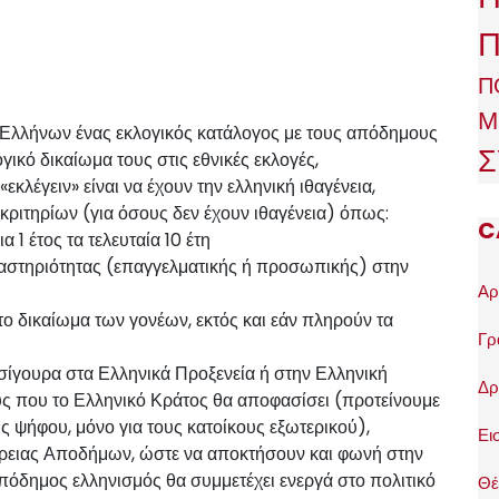
Π
Π
Μ
 Ελλήνων ένας εκλογικός κατάλογος με τους απόδημους
Σ
γικό δικαίωμα τους στις εθνικές εκλογές,
κλέγειν» είναι να έχουν την ελληνική ιθαγένεια,
κριτηρίων (για όσους δεν έχουν ιθαγένεια) όπως:
C
 1 έτος τα τελευταία 10 έτη
αστηριότητας (επαγγελματικής ή προσωπικής) στην
Αρ
το δικαίωμα των γονέων, εκτός και εάν πληρούν τα
Γρ
 σίγουρα στα Ελληνικά Προξενεία ή στην Ελληνική
Δρ
υς που το Ελληνικό Κράτος θα αποφασίσει (προτείνουμε
ς ψήφου, μόνο για τους κατοίκους εξωτερικού),
Ει
έρειας Αποδήμων, ώστε να αποκτήσουν και φωνή στην
πόδημος ελληνισμός θα συμμετέχει ενεργά στο πολιτικό
Θέ