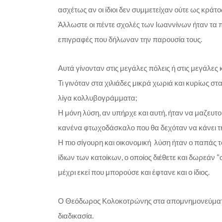
ασχέτως αν οι ίδιοι δεν συμμετείχαν ούτε ως κράτο
Άλλωστε οι πέντε σχολές των Ιωαννίνων ήταν τα πι
επιγραφές που δήλωναν την παρουσία τους.
Αυτά γίνονταν στις μεγάλες πόλεις ή στις μεγάλες
Τι γινόταν στα χιλιάδες μικρά χωριά και κυρίως στ
λίγα κολλυβογράμματα;
Η μόνη λύση, αν υπήρχε και αυτή, ήταν να μαζευτ
κανένα φτωχοδάσκαλο που θα δεχόταν να κάνει τη
Η πιο σίγουρη και οικονομική λύση ήταν ο παπάς τ
ίδιων των κατοίκων, ο οποίος διέθετε και δωρεάν “
μέχρι εκεί που μπορούσε και έφτανε και ο ίδιος.
Ο Θεόδωρος Κολοκοτρώνης στα απομνημονεύματα
διαδικασία.