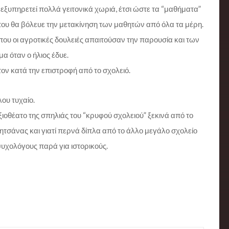
α εξυπηρετεί πολλά γειτονικά χωριά, έτσι ώστε τα “μαθήματα”
που θα βόλευε την μετακίνηση των μαθητών από όλα τα μέρη.
που οι αγροτικές δουλειές απαιτούσαν την παρουσία και των
 όταν ο ήλιος έδυε.
ον κατά την επιστροφή από το σχολειό.
ου τυχαίο.
ξιοθέατο της σπηλιάς του “κρυφού σχολειού” ξεκινά από το
ητσάνας και γιατί περνά δίπλα από το άλλο μεγάλο σχολείο
υχολόγους παρά για ιστορικούς.