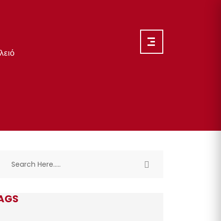
λειό
AGS