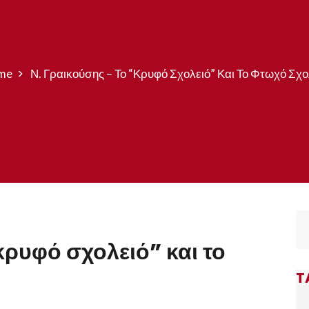
me
Ν. Γραικούσης – Το “κρυφό Σχολειό” Και Το Φτωχό Σχο
κρυφό σχολειό” και το
T