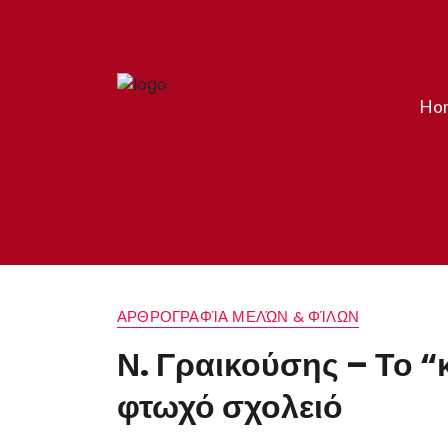
Ho
ΑΡΘΡΟΓΡΑΦΊΑ ΜΕΛΏΝ & ΦΊΛΩΝ
Ν. Γραικούσης – Το “
φτωχό σχολειό