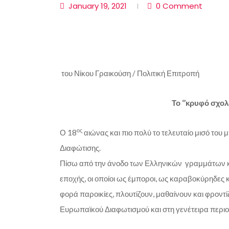
January 19, 2021
0 Comment
του Νίκου Γραικούση / Πολιτική Επιτροπή
Το ‘’κρυφό σχολε
ος
Ο 18
αιώνας και πιο πολύ το τελευταίο μισό του 
Διαφώτισης.
Πίσω από την άνοδο των Ελληνικών γραμμάτων κα
εποχής, οι οποίοι ως έμποροι, ως καραβοκύρηδες κ
φορά παροικίες, πλουτίζουν, μαθαίνουν και φροντί
Ευρωπαϊκού Διαφωτισμού και στη γενέτειρα περιο