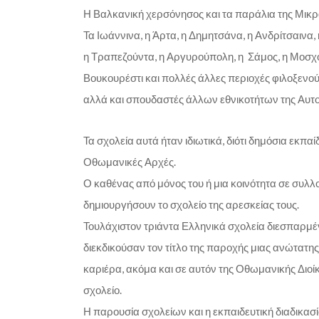
Η Βαλκανική χερσόνησος και τα παράλια της Μικρά
Τα Ιωάννινα, η Άρτα, η Δημητσάνα, η Ανδρίτσαινα, η
η Τραπεζούντα, η Αργυρούπολη, η Σάμος, η Μοσχόπο
Βουκουρέστι και πολλές άλλες περιοχές φιλοξενού
αλλά και σπουδαστές άλλων εθνικοτήτων της Αυτο
Τα σχολεία αυτά ήταν ιδιωτικά, διότι δημόσια εκπαί
Οθωμανικές Αρχές.
Ο καθένας από μόνος του ή μια κοινότητα σε συλλο
δημιουργήσουν το σχολείο της αρεσκείας τους.
Τουλάχιστον τριάντα Ελληνικά σχολεία διεσπαρμέ
διεκδικούσαν τον τίτλο της παροχής μιας ανώτατη
καριέρα, ακόμα και σε αυτόν της Οθωμανικής Διοίκ
σχολείο.
Η παρουσία σχολείων και η εκπαιδευτική διαδικα