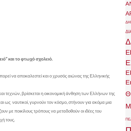
Α
Α
ΔΗ
ΔΙ
Δ
Ε
ιό’’ και το φτωχό σχολειό.
Ε
Ε
μπορεί να αποκαλεστεί και ο χρυσός αιώνας της Ελληνικής
Ε
Θ
ι τεχνών, βρίσκεται η οικονομική άνθηση των Ελλήνων της
αι ως ναυτικοί, γυρνούν τον κόσμο, στήνουν για ακόμα μια
Μ
ζουν με ποικίλους τρόπους να μεταδοθούν οι ιδέες του
ΠΕ
χή τους.
Π