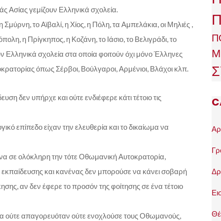
ς Ασίας γεμίζουν Ελληνικά σχολεία.
Π
 Σμύρνη, το Αϊβαλί, η Χίος, η Πόλη, τα Αμπελάκια, οι Μηλιές ,
Π
λη, η Πρίγκηπος, η Κοζάνη, το Ιάσιο, το Βελιγράδι, το
Μ
ν Ελληνικά σχολεία στα οποία φοιτούν όχι μόνο Έλληνες
Σ
κρατορίας όπως Σέρβοι, Βούλγαροι, Αρμένιοι, Βλάχοι κλπ.
δευση δεν υπήρχε και ούτε ενδιέφερε κάτι τέτοιο τις
C
γικό επίπεδο είχαν την ελευθερία και το δικαίωμα να
Αρ
Γρ
να σε ολόκληρη την τότε Οθωμανική Αυτοκρατορία,
Δρ
ς εκπαίδευσης και κανένας δεν μπορούσε να κάνει σοβαρή
ησης, αν δεν έφερε το προσόν της φοίτησης σε ένα τέτοιο
Ει
Θέ
σία ούτε απαγορευόταν ούτε ενοχλούσε τους Οθωμανούς,