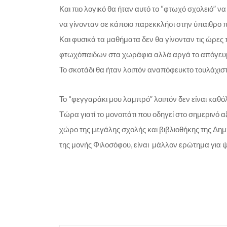
Και πιο λογικό θα ήταν αυτό το “φτωχό σχολειό” ν
να γίνονταν σε κάποιο παρεκκλήσι στην ύπαιθρο 
Και φυσικά τα μαθήματα δεν θα γίνονταν τις ώρες 
φτωχόπαιδων στα χωράφια αλλά αργά το απόγευμα
Το σκοτάδι θα ήταν λοιπόν αναπόφευκτο τουλάχιστ
Το “φεγγαράκι μου λαμπρό” λοιπόν δεν είναι καθόλ
Τώρα γιατί το μονοπάτι που οδηγεί στο σημερινό α
χώρο της μεγάλης σχολής και βιβλιοθήκης της Δημ
της μονής Φιλοσόφου, είναι μάλλον ερώτημα για ψ