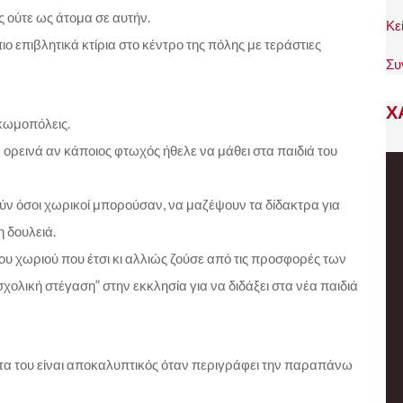
ς ούτε ως άτομα σε αυτήν.
Κε
ο επιβλητικά κτίρια στο κέντρο της πόλης με τεράστιες
Συ
Χ
 κωμοπόλεις.
α ορεινά αν κάποιος φτωχός ήθελε να μάθει στα παιδιά του
ούν όσοι χωρικοί μπορούσαν, να μαζέψουν τα δίδακτρα για
 δουλειά.
ου χωριού που έτσι κι αλλιώς ζούσε από τις προσφορές των
σχολική στέγαση” στην εκκλησία για να διδάξει στα νέα παιδιά
 του είναι αποκαλυπτικός όταν περιγράφει την παραπάνω